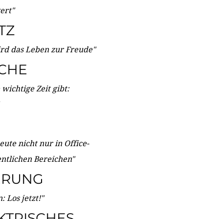
wert"
TZ
ird das Leben zur Freude"
ICHE
wichtige Zeit gibt:
ute nicht nur in Office-
entlichen Bereichen"
ERUNG
 Los jetzt!"
KTRISCHES