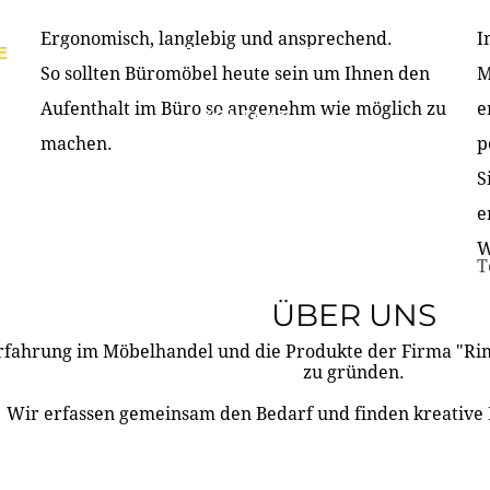
Ergonomisch, langlebig und ansprechend.
I
E
PRODUKTE
ÜBER UNS
PARTNER & REFERE
So sollten Büromöbel heute sein um Ihnen den
M
Aufenthalt im Büro so angenehm wie möglich zu
e
KONTAKT
machen.
p
S
e
W
T
ÜBER UNS
rfahrung im Möbelhandel und die Produkte der Firma "R
zu gründen.
Wir erfassen gemeinsam den Bedarf und finden kreative 