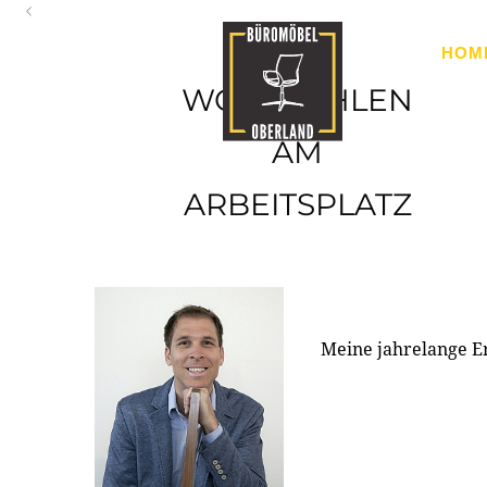
Oberland
HOM
Ihr Spezialist für Büroausstattung im Tiroler Oberland
WOHLFÜHLEN
AM
ARBEITSPLATZ
Meine jahrelange E