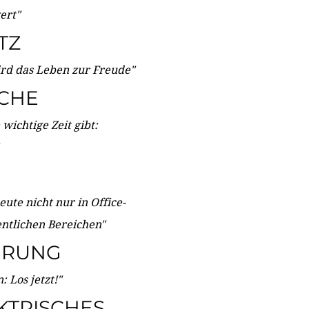
wert"
TZ
ird das Leben zur Freude"
ICHE
wichtige Zeit gibt:
ute nicht nur in Office-
entlichen Bereichen"
ERUNG
 Los jetzt!"
KTRISCHES