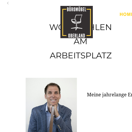
Oberland
HOM
Ihr Spezialist für Büroausstattung im Tiroler Oberland
WOHLFÜHLEN
AM
ARBEITSPLATZ
Meine jahrelange E