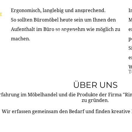
Ergonomisch, langlebig und ansprechend.
I
E
PRODUKTE
ÜBER UNS
PARTNER & REFERE
So sollten Büromöbel heute sein um Ihnen den
M
Aufenthalt im Büro so angenehm wie möglich zu
e
KONTAKT
machen.
p
S
e
W
T
ÜBER UNS
rfahrung im Möbelhandel und die Produkte der Firma "R
zu gründen.
Wir erfassen gemeinsam den Bedarf und finden kreative 