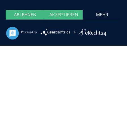
ABLEHNEN
AKZEPTIEREN
MEHR
Powered by
&