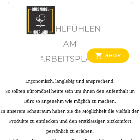
O
b
WOHLFÜHLEN
e
r
AM
l
SHOP
ARBEITSPLATZ
a
n
d
Ergonomisch, langlebig und ansprechend.
Ihr Spezialist für Büroausstattung im Tiroler Oberland
So sollten Büromöbel heute sein um Ihnen den Aufenthalt im
Büro so angenehm wie möglich zu machen.
In unserem Schauraum haben Sie die Möglichkeit die Vielfalt der
Produkte zu entdecken und den erstklassigen Sitzkomfort
persönlich zu erleben.