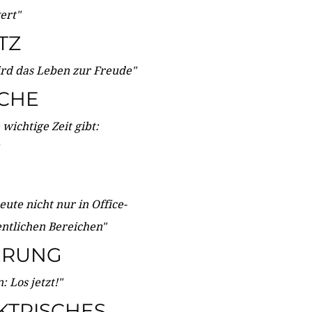
wert"
TZ
ird das Leben zur Freude"
ICHE
wichtige Zeit gibt:
ute nicht nur in Office-
entlichen Bereichen"
ERUNG
 Los jetzt!"
KTRISCHES