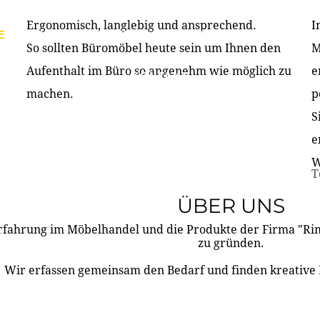
Ergonomisch, langlebig und ansprechend.
I
E
PRODUKTE
ÜBER UNS
PARTNER & REFERE
So sollten Büromöbel heute sein um Ihnen den
M
Aufenthalt im Büro so angenehm wie möglich zu
e
KONTAKT
machen.
p
S
e
W
T
ÜBER UNS
rfahrung im Möbelhandel und die Produkte der Firma "R
zu gründen.
Wir erfassen gemeinsam den Bedarf und finden kreative 