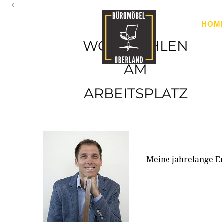
Oberland
HOM
Ihr Spezialist für Büroausstattung im Tiroler Oberland
WOHLFÜHLEN
AM
ARBEITSPLATZ
Meine jahrelange E