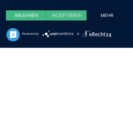
ABLEHNEN
AKZEPTIEREN
MEHR
Powered by
&