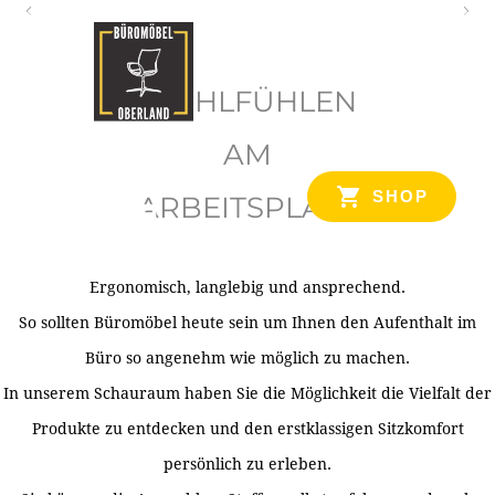
O
b
WOHLFÜHLEN
e
r
AM
l
SHOP
ARBEITSPLATZ
a
n
d
Ergonomisch, langlebig und ansprechend.
Ihr Spezialist für Büroausstattung im Tiroler Oberland
So sollten Büromöbel heute sein um Ihnen den Aufenthalt im
Büro so angenehm wie möglich zu machen.
In unserem Schauraum haben Sie die Möglichkeit die Vielfalt der
Produkte zu entdecken und den erstklassigen Sitzkomfort
persönlich zu erleben.