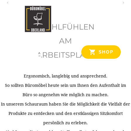
O
b
WOHLFÜHLEN
e
r
AM
l
SHOP
ARBEITSPLATZ
a
n
d
Ergonomisch, langlebig und ansprechend.
Ihr Spezialist für Büroausstattung im Tiroler Oberland
So sollten Büromöbel heute sein um Ihnen den Aufenthalt im
Büro so angenehm wie möglich zu machen.
In unserem Schauraum haben Sie die Möglichkeit die Vielfalt der
Produkte zu entdecken und den erstklassigen Sitzkomfort
persönlich zu erleben.