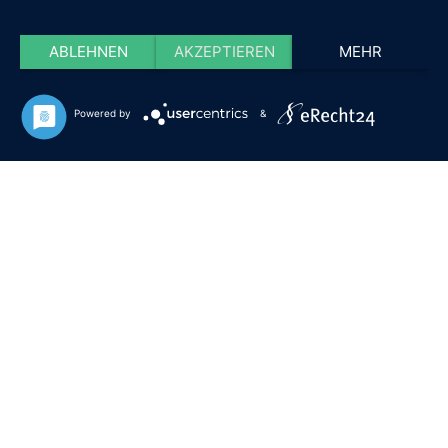
ABLEHNEN
AKZEPTIEREN
MEHR
Powered by
&