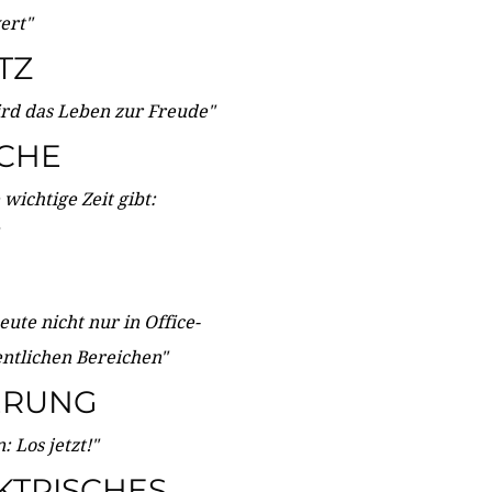
wert"
TZ
ird das Leben zur Freude"
ICHE
wichtige Zeit gibt:
ute nicht nur in Office-
entlichen Bereichen"
ERUNG
 Los jetzt!"
KTRISCHES