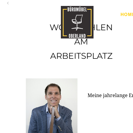
Oberland
HOM
Ihr Spezialist für Büroausstattung im Tiroler Oberland
WOHLFÜHLEN
AM
ARBEITSPLATZ
Meine jahrelange E