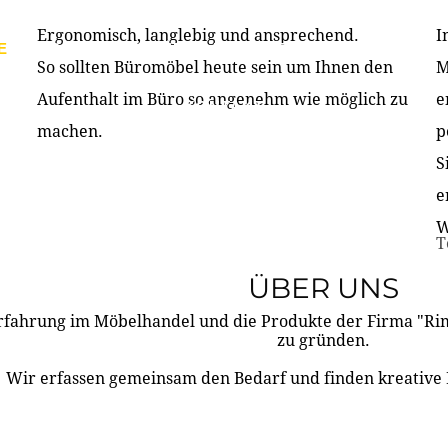
Ergonomisch, langlebig und ansprechend.
I
E
PRODUKTE
ÜBER UNS
PARTNER & REFERE
So sollten Büromöbel heute sein um Ihnen den
M
Aufenthalt im Büro so angenehm wie möglich zu
e
KONTAKT
machen.
p
S
e
W
T
ÜBER UNS
rfahrung im Möbelhandel und die Produkte der Firma "R
zu gründen.
Wir erfassen gemeinsam den Bedarf und finden kreative 