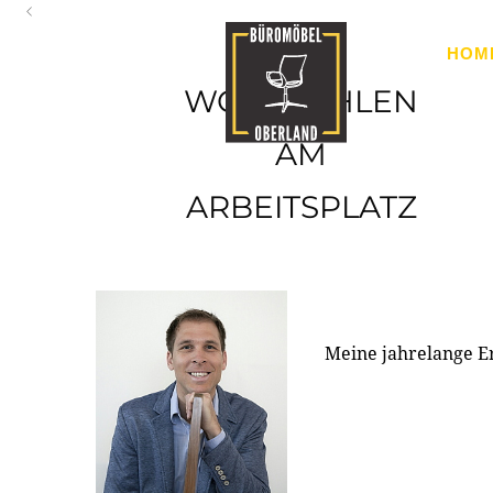
Oberland
HOM
Ihr Spezialist für Büroausstattung im Tiroler Oberland
WOHLFÜHLEN
AM
ARBEITSPLATZ
Meine jahrelange E