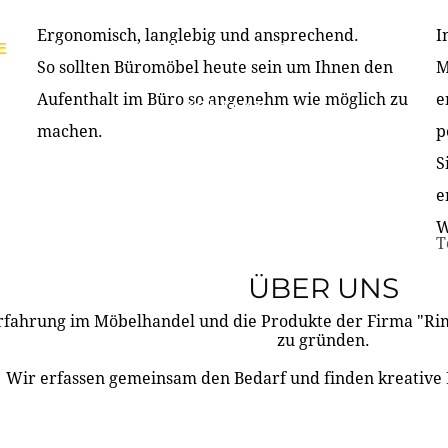
Ergonomisch, langlebig und ansprechend.
I
E
PRODUKTE
ÜBER UNS
PARTNER & REFERE
So sollten Büromöbel heute sein um Ihnen den
M
Aufenthalt im Büro so angenehm wie möglich zu
e
KONTAKT
machen.
p
S
e
W
T
ÜBER UNS
rfahrung im Möbelhandel und die Produkte der Firma "R
zu gründen.
Wir erfassen gemeinsam den Bedarf und finden kreative 