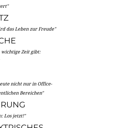
wert"
TZ
ird das Leben zur Freude"
ICHE
wichtige Zeit gibt:
ute nicht nur in Office-
entlichen Bereichen"
ERUNG
 Los jetzt!"
KTRISCHES