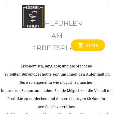
O
b
WOHLFÜHLEN
e
r
AM
l
SHOP
ARBEITSPLATZ
a
n
d
Ergonomisch, langlebig und ansprechend.
Ihr Spezialist für Büroausstattung im Tiroler Oberland
So sollten Büromöbel heute sein um Ihnen den Aufenthalt im
Büro so angenehm wie möglich zu machen.
In unserem Schauraum haben Sie die Möglichkeit die Vielfalt der
Produkte zu entdecken und den erstklassigen Sitzkomfort
persönlich zu erleben.