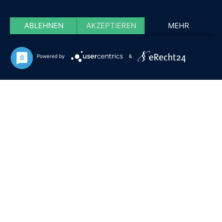
ABLEHNEN
AKZEPTIEREN
MEHR
Powered by
&