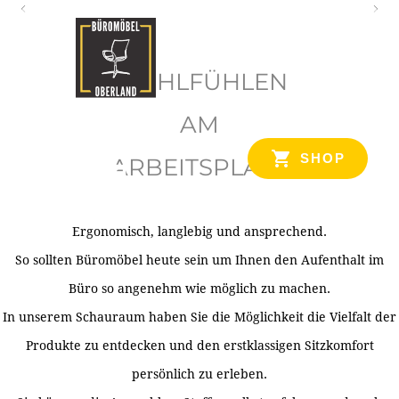
O
b
WOHLFÜHLEN
e
r
AM
l
SHOP
ARBEITSPLATZ
a
n
d
Ergonomisch, langlebig und ansprechend.
Ihr Spezialist für Büroausstattung im Tiroler Oberland
So sollten Büromöbel heute sein um Ihnen den Aufenthalt im
Büro so angenehm wie möglich zu machen.
In unserem Schauraum haben Sie die Möglichkeit die Vielfalt der
Produkte zu entdecken und den erstklassigen Sitzkomfort
persönlich zu erleben.