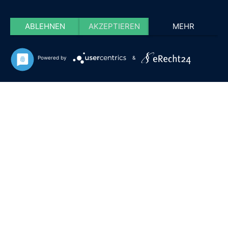
ABLEHNEN
AKZEPTIEREN
MEHR
Powered by
&