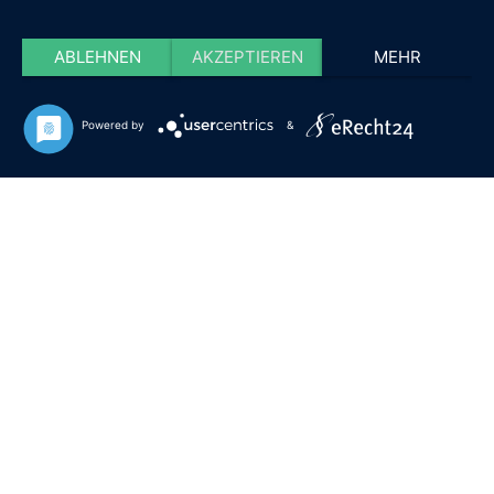
ABLEHNEN
AKZEPTIEREN
MEHR
Powered by
&