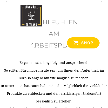
O
b
WOHLFÜHLEN
e
r
AM
l
SHOP
ARBEITSPLATZ
a
n
d
Ergonomisch, langlebig und ansprechend.
Ihr Spezialist für Büroausstattung im Tiroler Oberland
So sollten Büromöbel heute sein um Ihnen den Aufenthalt im
Büro so angenehm wie möglich zu machen.
In unserem Schauraum haben Sie die Möglichkeit die Vielfalt der
Produkte zu entdecken und den erstklassigen Sitzkomfort
persönlich zu erleben.