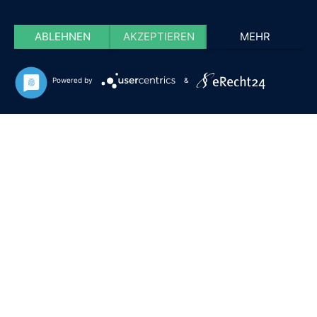
ABLEHNEN
AKZEPTIEREN
MEHR
Powered by
&