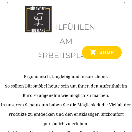
O
b
WOHLFÜHLEN
e
r
AM
l
SHOP
ARBEITSPLATZ
a
n
d
Ergonomisch, langlebig und ansprechend.
Ihr Spezialist für Büroausstattung im Tiroler Oberland
So sollten Büromöbel heute sein um Ihnen den Aufenthalt im
Büro so angenehm wie möglich zu machen.
In unserem Schauraum haben Sie die Möglichkeit die Vielfalt der
Produkte zu entdecken und den erstklassigen Sitzkomfort
persönlich zu erleben.