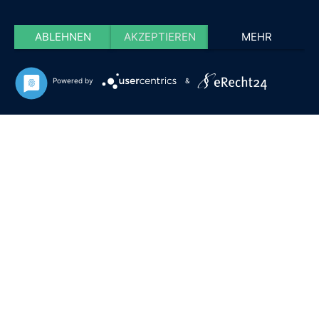
ABLEHNEN
AKZEPTIEREN
MEHR
Powered by
&