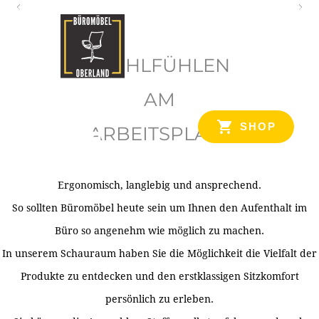
O
b
WOHLFÜHLEN
e
r
AM
l
SHOP
ARBEITSPLATZ
a
n
d
Ergonomisch, langlebig und ansprechend.
Ihr Spezialist für Büroausstattung im Tiroler Oberland
So sollten Büromöbel heute sein um Ihnen den Aufenthalt im
Büro so angenehm wie möglich zu machen.
In unserem Schauraum haben Sie die Möglichkeit die Vielfalt der
Produkte zu entdecken und den erstklassigen Sitzkomfort
persönlich zu erleben.