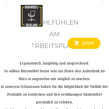
O
b
WOHLFÜHLEN
e
r
AM
l
SHOP
ARBEITSPLATZ
a
n
d
Ergonomisch, langlebig und ansprechend.
Ihr Spezialist für Büroausstattung im Tiroler Oberland
So sollten Büromöbel heute sein um Ihnen den Aufenthalt im
Büro so angenehm wie möglich zu machen.
In unserem Schauraum haben Sie die Möglichkeit die Vielfalt der
Produkte zu entdecken und den erstklassigen Sitzkomfort
persönlich zu erleben.