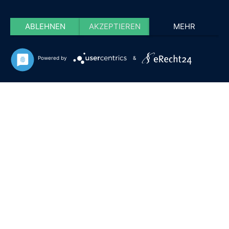
ABLEHNEN
AKZEPTIEREN
MEHR
Powered by
&