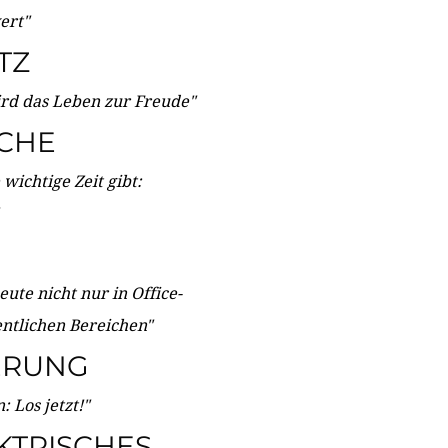
wert"
TZ
ird das Leben zur Freude"
ICHE
wichtige Zeit gibt:
ute nicht nur in Office-
entlichen Bereichen"
ERUNG
 Los jetzt!"
KTRISCHES