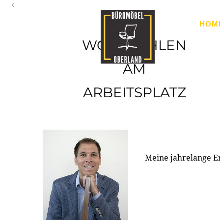
Oberland
HOM
Ihr Spezialist für Büroausstattung im Tiroler Oberland
WOHLFÜHLEN
AM
ARBEITSPLATZ
Meine jahrelange E