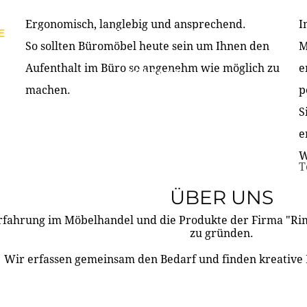
Ergonomisch, langlebig und ansprechend.
I
E
PRODUKTE
ÜBER UNS
PARTNER & REFERE
So sollten Büromöbel heute sein um Ihnen den
M
Aufenthalt im Büro so angenehm wie möglich zu
e
KONTAKT
machen.
p
S
e
W
T
ÜBER UNS
rfahrung im Möbelhandel und die Produkte der Firma "R
zu gründen.
Wir erfassen gemeinsam den Bedarf und finden kreative 