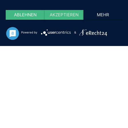
ABLEHNEN
AKZEPTIEREN
MEHR
Powered by
&