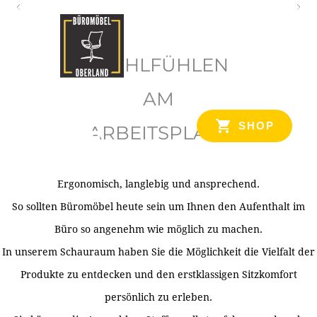
O
b
WOHLFÜHLEN
e
r
AM
l
SHOP
ARBEITSPLATZ
a
n
d
Ergonomisch, langlebig und ansprechend.
Ihr Spezialist für Büroausstattung im Tiroler Oberland
So sollten Büromöbel heute sein um Ihnen den Aufenthalt im
Büro so angenehm wie möglich zu machen.
In unserem Schauraum haben Sie die Möglichkeit die Vielfalt der
Produkte zu entdecken und den erstklassigen Sitzkomfort
persönlich zu erleben.