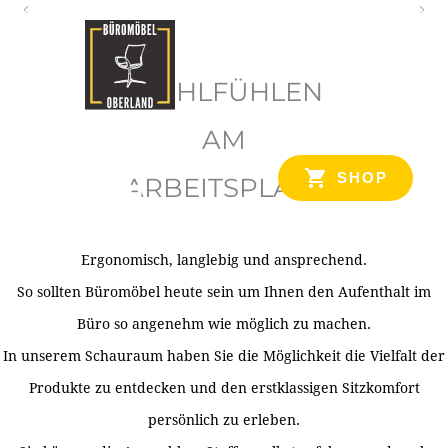
O
b
WOHLFÜHLEN
e
r
AM
l
SHOP
ARBEITSPLATZ
a
n
d
Ergonomisch, langlebig und ansprechend.
Ihr Spezialist für Büroausstattung im Tiroler Oberland
So sollten Büromöbel heute sein um Ihnen den Aufenthalt im
Büro so angenehm wie möglich zu machen.
In unserem Schauraum haben Sie die Möglichkeit die Vielfalt der
Produkte zu entdecken und den erstklassigen Sitzkomfort
persönlich zu erleben.