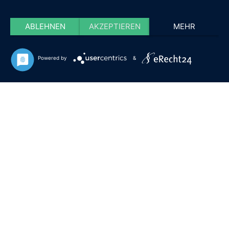
ABLEHNEN
AKZEPTIEREN
MEHR
Powered by
&