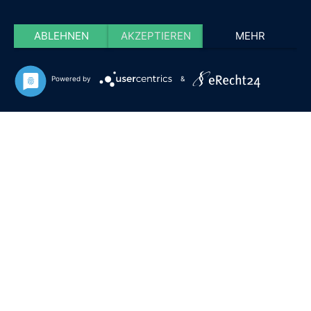
ABLEHNEN
AKZEPTIEREN
MEHR
Powered by
&