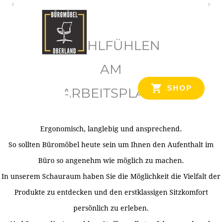
O
b
WOHLFÜHLEN
e
r
AM
l
SHOP
ARBEITSPLATZ
a
n
d
Ergonomisch, langlebig und ansprechend.
Ihr Spezialist für Büroausstattung im Tiroler Oberland
So sollten Büromöbel heute sein um Ihnen den Aufenthalt im
Büro so angenehm wie möglich zu machen.
In unserem Schauraum haben Sie die Möglichkeit die Vielfalt der
Produkte zu entdecken und den erstklassigen Sitzkomfort
persönlich zu erleben.