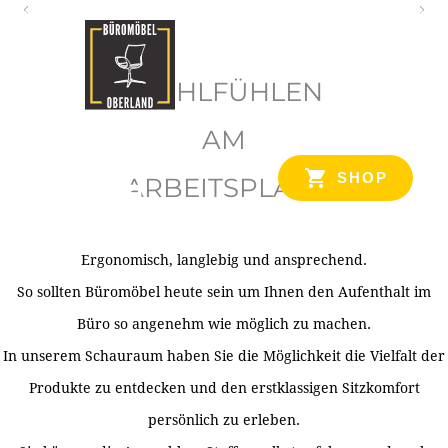
O
b
WOHLFÜHLEN
e
r
AM
l
SHOP
ARBEITSPLATZ
a
n
d
Ergonomisch, langlebig und ansprechend.
Ihr Spezialist für Büroausstattung im Tiroler Oberland
So sollten Büromöbel heute sein um Ihnen den Aufenthalt im
Büro so angenehm wie möglich zu machen.
In unserem Schauraum haben Sie die Möglichkeit die Vielfalt der
Produkte zu entdecken und den erstklassigen Sitzkomfort
persönlich zu erleben.