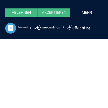
ABLEHNEN
AKZEPTIEREN
MEHR
Powered by
&