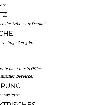
wert"
TZ
ird das Leben zur Freude"
ICHE
wichtige Zeit gibt:
ute nicht nur in Office-
entlichen Bereichen"
ERUNG
 Los jetzt!"
KTRISCHES