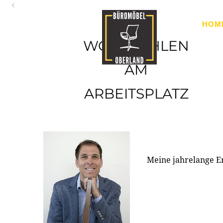
Oberland
HOM
Ihr Spezialist für Büroausstattung im Tiroler Oberland
WOHLFÜHLEN
AM
ARBEITSPLATZ
Meine jahrelange E