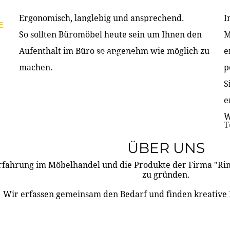
Ergonomisch, langlebig und ansprechend.
I
E
PRODUKTE
ÜBER UNS
PARTNER & REFERE
So sollten Büromöbel heute sein um Ihnen den
M
Aufenthalt im Büro so angenehm wie möglich zu
e
KONTAKT
machen.
p
S
e
W
T
ÜBER UNS
rfahrung im Möbelhandel und die Produkte der Firma "R
zu gründen.
Wir erfassen gemeinsam den Bedarf und finden kreative 