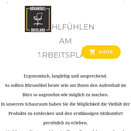
O
b
WOHLFÜHLEN
e
r
AM
l
SHOP
ARBEITSPLATZ
a
n
d
Ergonomisch, langlebig und ansprechend.
Ihr Spezialist für Büroausstattung im Tiroler Oberland
So sollten Büromöbel heute sein um Ihnen den Aufenthalt im
Büro so angenehm wie möglich zu machen.
In unserem Schauraum haben Sie die Möglichkeit die Vielfalt der
Produkte zu entdecken und den erstklassigen Sitzkomfort
persönlich zu erleben.