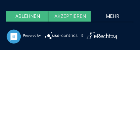
ABLEHNEN
AKZEPTIEREN
MEHR
Powered by
&