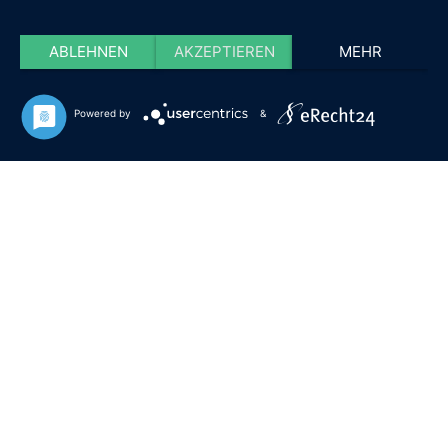
ABLEHNEN
AKZEPTIEREN
MEHR
Powered by
&