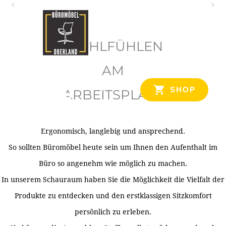
O
b
WOHLFÜHLEN
e
r
AM
l
SHOP
ARBEITSPLATZ
a
n
d
Ergonomisch, langlebig und ansprechend.
Ihr Spezialist für Büroausstattung im Tiroler Oberland
So sollten Büromöbel heute sein um Ihnen den Aufenthalt im
Büro so angenehm wie möglich zu machen.
In unserem Schauraum haben Sie die Möglichkeit die Vielfalt der
Produkte zu entdecken und den erstklassigen Sitzkomfort
persönlich zu erleben.