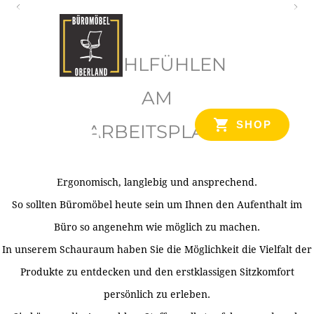
O
b
WOHLFÜHLEN
e
r
AM
l
SHOP
ARBEITSPLATZ
a
n
d
Ergonomisch, langlebig und ansprechend.
Ihr Spezialist für Büroausstattung im Tiroler Oberland
So sollten Büromöbel heute sein um Ihnen den Aufenthalt im
Büro so angenehm wie möglich zu machen.
In unserem Schauraum haben Sie die Möglichkeit die Vielfalt der
Produkte zu entdecken und den erstklassigen Sitzkomfort
persönlich zu erleben.