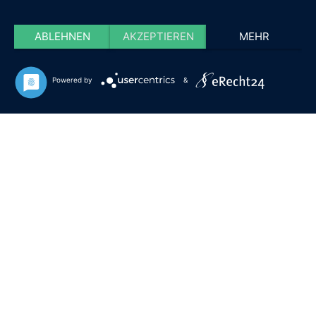
ABLEHNEN
AKZEPTIEREN
MEHR
Powered by
&