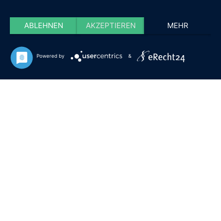
ABLEHNEN
AKZEPTIEREN
MEHR
Powered by
&