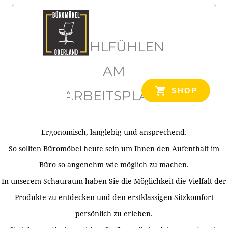
O
b
WOHLFÜHLEN
e
r
AM
l
SHOP
ARBEITSPLATZ
a
n
d
Ergonomisch, langlebig und ansprechend.
Ihr Spezialist für Büroausstattung im Tiroler Oberland
So sollten Büromöbel heute sein um Ihnen den Aufenthalt im
Büro so angenehm wie möglich zu machen.
In unserem Schauraum haben Sie die Möglichkeit die Vielfalt der
Produkte zu entdecken und den erstklassigen Sitzkomfort
persönlich zu erleben.