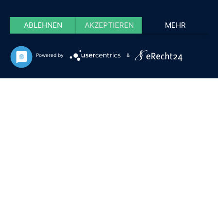
ABLEHNEN
AKZEPTIEREN
MEHR
Powered by
&