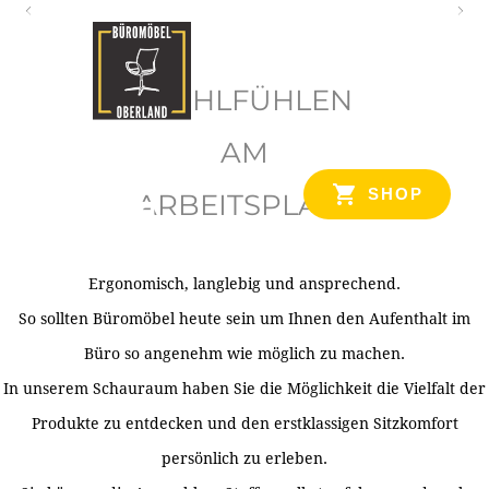
O
b
WOHLFÜHLEN
e
r
AM
l
SHOP
ARBEITSPLATZ
a
n
d
Ergonomisch, langlebig und ansprechend.
Ihr Spezialist für Büroausstattung im Tiroler Oberland
So sollten Büromöbel heute sein um Ihnen den Aufenthalt im
Büro so angenehm wie möglich zu machen.
In unserem Schauraum haben Sie die Möglichkeit die Vielfalt der
Produkte zu entdecken und den erstklassigen Sitzkomfort
persönlich zu erleben.