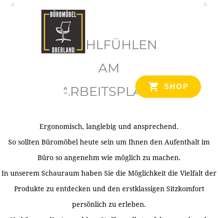
O
b
WOHLFÜHLEN
e
r
AM
l
SHOP
ARBEITSPLATZ
a
n
d
Ergonomisch, langlebig und ansprechend.
Ihr Spezialist für Büroausstattung im Tiroler Oberland
So sollten Büromöbel heute sein um Ihnen den Aufenthalt im
Büro so angenehm wie möglich zu machen.
In unserem Schauraum haben Sie die Möglichkeit die Vielfalt der
Produkte zu entdecken und den erstklassigen Sitzkomfort
persönlich zu erleben.