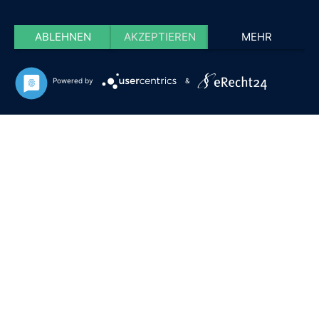
ABLEHNEN
AKZEPTIEREN
MEHR
Powered by
&