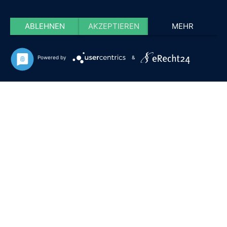
ABLEHNEN
AKZEPTIEREN
MEHR
Powered by
&