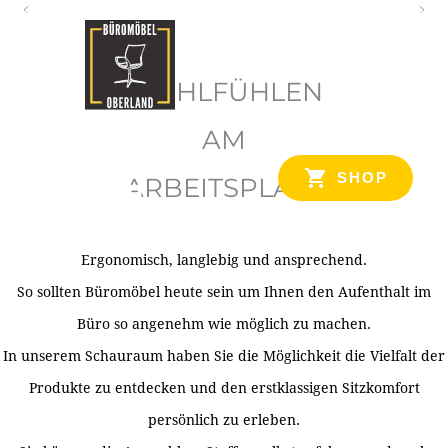
O
b
WOHLFÜHLEN
e
r
AM
l
SHOP
ARBEITSPLATZ
a
n
d
Ergonomisch, langlebig und ansprechend.
Ihr Spezialist für Büroausstattung im Tiroler Oberland
So sollten Büromöbel heute sein um Ihnen den Aufenthalt im
Büro so angenehm wie möglich zu machen.
In unserem Schauraum haben Sie die Möglichkeit die Vielfalt der
Produkte zu entdecken und den erstklassigen Sitzkomfort
persönlich zu erleben.