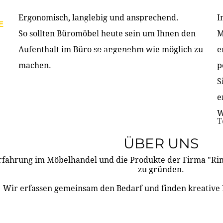
Ergonomisch, langlebig und ansprechend.
I
E
PRODUKTE
ÜBER UNS
PARTNER & REFERE
So sollten Büromöbel heute sein um Ihnen den
M
Aufenthalt im Büro so angenehm wie möglich zu
e
KONTAKT
machen.
p
S
e
W
T
ÜBER UNS
rfahrung im Möbelhandel und die Produkte der Firma "R
zu gründen.
Wir erfassen gemeinsam den Bedarf und finden kreative 