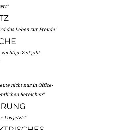
wert"
TZ
ird das Leben zur Freude"
ICHE
wichtige Zeit gibt:
ute nicht nur in Office-
entlichen Bereichen"
ERUNG
 Los jetzt!"
KTRISCHES