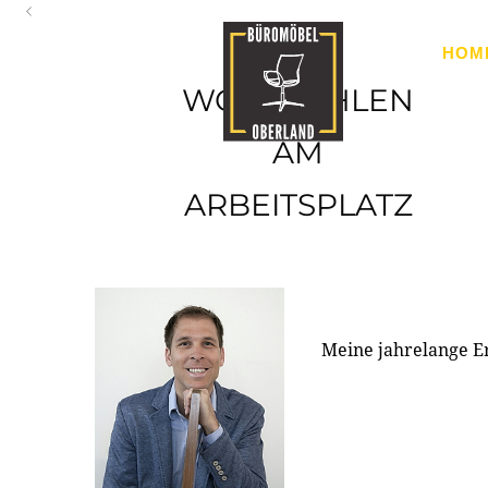
Oberland
HOM
Ihr Spezialist für Büroausstattung im Tiroler Oberland
WOHLFÜHLEN
AM
ARBEITSPLATZ
Meine jahrelange E