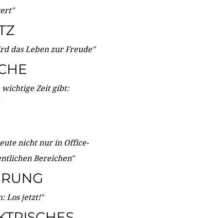
wert"
TZ
ird das Leben zur Freude"
ICHE
wichtige Zeit gibt:
ute nicht nur in Office-
entlichen Bereichen"
ERUNG
 Los jetzt!"
KTRISCHES