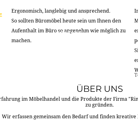
Ergonomisch, langlebig und ansprechend.
I
E
PRODUKTE
ÜBER UNS
PARTNER & REFERE
So sollten Büromöbel heute sein um Ihnen den
M
Aufenthalt im Büro so angenehm wie möglich zu
e
KONTAKT
machen.
p
S
e
W
T
ÜBER UNS
rfahrung im Möbelhandel und die Produkte der Firma "R
zu gründen.
Wir erfassen gemeinsam den Bedarf und finden kreative 