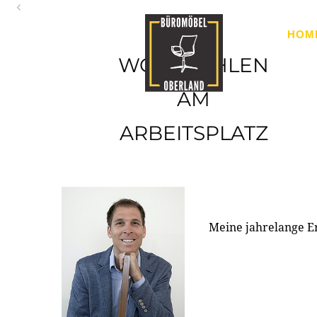
Oberland
HOM
Ihr Spezialist für Büroausstattung im Tiroler Oberland
WOHLFÜHLEN
AM
ARBEITSPLATZ
Meine jahrelange E