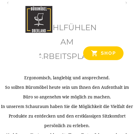
O
b
WOHLFÜHLEN
e
r
AM
l
SHOP
ARBEITSPLATZ
a
n
d
Ergonomisch, langlebig und ansprechend.
Ihr Spezialist für Büroausstattung im Tiroler Oberland
So sollten Büromöbel heute sein um Ihnen den Aufenthalt im
Büro so angenehm wie möglich zu machen.
In unserem Schauraum haben Sie die Möglichkeit die Vielfalt der
Produkte zu entdecken und den erstklassigen Sitzkomfort
persönlich zu erleben.