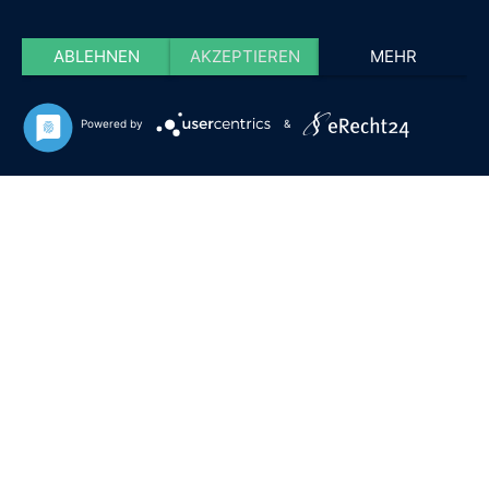
ABLEHNEN
AKZEPTIEREN
MEHR
Powered by
&