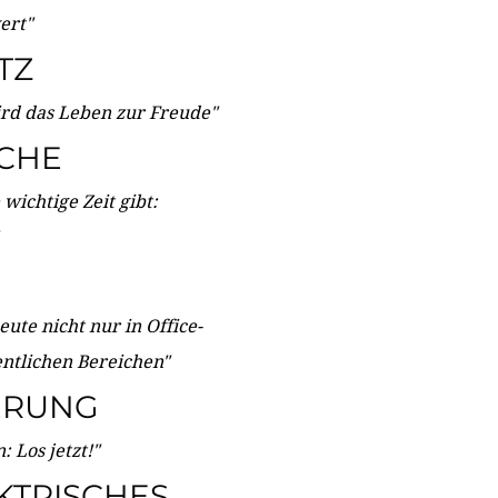
wert"
TZ
ird das Leben zur Freude"
ICHE
wichtige Zeit gibt:
ute nicht nur in Office-
entlichen Bereichen"
ERUNG
 Los jetzt!"
KTRISCHES