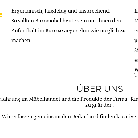
Ergonomisch, langlebig und ansprechend.
I
E
PRODUKTE
ÜBER UNS
PARTNER & REFERE
So sollten Büromöbel heute sein um Ihnen den
M
Aufenthalt im Büro so angenehm wie möglich zu
e
KONTAKT
machen.
p
S
e
W
T
ÜBER UNS
rfahrung im Möbelhandel und die Produkte der Firma "R
zu gründen.
Wir erfassen gemeinsam den Bedarf und finden kreative 