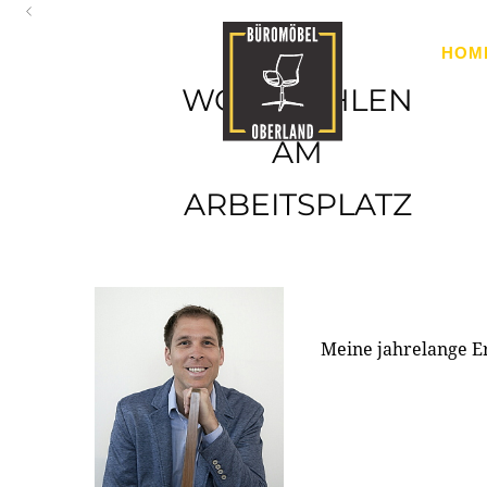
Oberland
HOM
Ihr Spezialist für Büroausstattung im Tiroler Oberland
WOHLFÜHLEN
AM
ARBEITSPLATZ
Meine jahrelange E