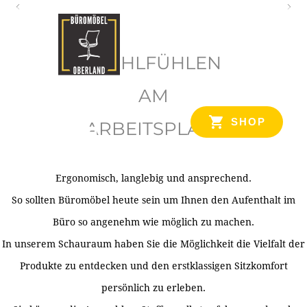
O
b
WOHLFÜHLEN
e
r
AM
l
SHOP
ARBEITSPLATZ
a
n
d
Ergonomisch, langlebig und ansprechend.
Ihr Spezialist für Büroausstattung im Tiroler Oberland
So sollten Büromöbel heute sein um Ihnen den Aufenthalt im
Büro so angenehm wie möglich zu machen.
In unserem Schauraum haben Sie die Möglichkeit die Vielfalt der
Produkte zu entdecken und den erstklassigen Sitzkomfort
persönlich zu erleben.