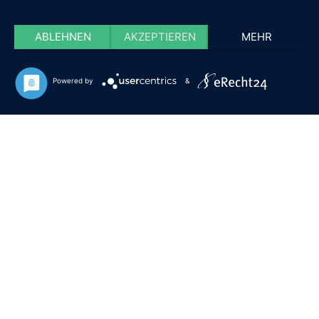
ABLEHNEN
AKZEPTIEREN
MEHR
Powered by
&