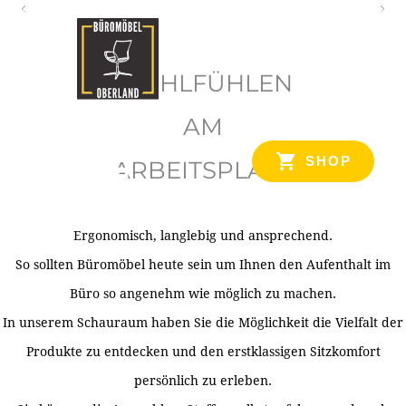
O
b
WOHLFÜHLEN
e
r
AM
l
SHOP
ARBEITSPLATZ
a
n
d
Ergonomisch, langlebig und ansprechend.
Ihr Spezialist für Büroausstattung im Tiroler Oberland
So sollten Büromöbel heute sein um Ihnen den Aufenthalt im
Büro so angenehm wie möglich zu machen.
In unserem Schauraum haben Sie die Möglichkeit die Vielfalt der
Produkte zu entdecken und den erstklassigen Sitzkomfort
persönlich zu erleben.