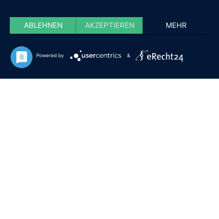
ABLEHNEN
AKZEPTIEREN
MEHR
Powered by
&