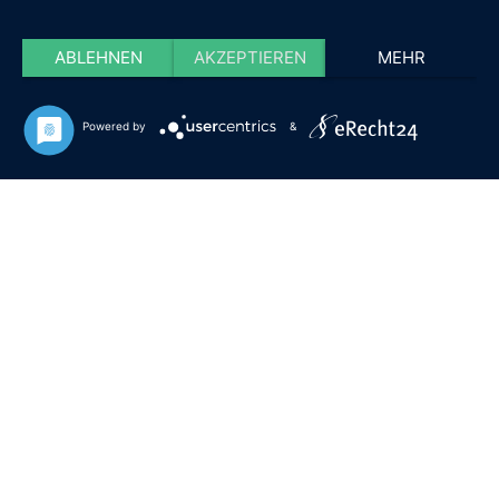
ABLEHNEN
AKZEPTIEREN
MEHR
Powered by
&