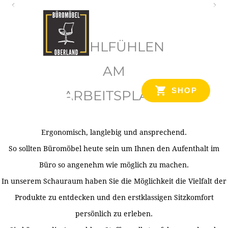
O
b
WOHLFÜHLEN
e
r
AM
l
SHOP
ARBEITSPLATZ
a
n
d
Ergonomisch, langlebig und ansprechend.
Ihr Spezialist für Büroausstattung im Tiroler Oberland
So sollten Büromöbel heute sein um Ihnen den Aufenthalt im
Büro so angenehm wie möglich zu machen.
In unserem Schauraum haben Sie die Möglichkeit die Vielfalt der
Produkte zu entdecken und den erstklassigen Sitzkomfort
persönlich zu erleben.