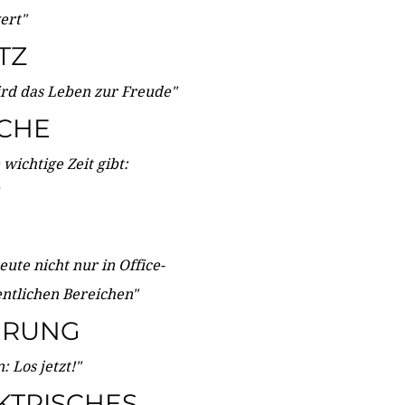
wert"
TZ
ird das Leben zur Freude"
ICHE
wichtige Zeit gibt:
ute nicht nur in Office-
entlichen Bereichen"
ERUNG
 Los jetzt!"
KTRISCHES