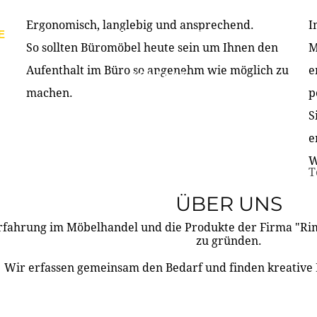
Ergonomisch, langlebig und ansprechend.
I
E
PRODUKTE
ÜBER UNS
PARTNER & REFERE
So sollten Büromöbel heute sein um Ihnen den
M
Aufenthalt im Büro so angenehm wie möglich zu
e
KONTAKT
machen.
p
S
e
W
T
ÜBER UNS
rfahrung im Möbelhandel und die Produkte der Firma "R
zu gründen.
Wir erfassen gemeinsam den Bedarf und finden kreative 