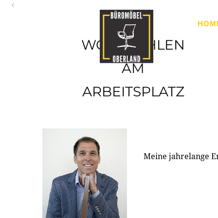
Oberland
HOM
Ihr Spezialist für Büroausstattung im Tiroler Oberland
WOHLFÜHLEN
AM
ARBEITSPLATZ
Meine jahrelange E