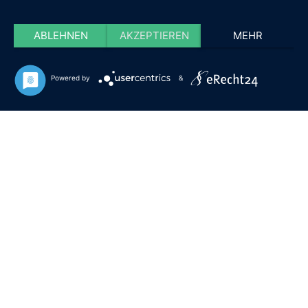
ABLEHNEN
AKZEPTIEREN
MEHR
Powered by
&