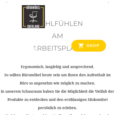
O
b
WOHLFÜHLEN
e
r
AM
l
SHOP
ARBEITSPLATZ
a
n
d
Ergonomisch, langlebig und ansprechend.
Ihr Spezialist für Büroausstattung im Tiroler Oberland
So sollten Büromöbel heute sein um Ihnen den Aufenthalt im
Büro so angenehm wie möglich zu machen.
In unserem Schauraum haben Sie die Möglichkeit die Vielfalt der
Produkte zu entdecken und den erstklassigen Sitzkomfort
persönlich zu erleben.