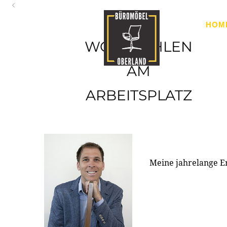
Oberland
HOM
Ihr Spezialist für Büroausstattung im Tiroler Oberland
WOHLFÜHLEN
AM
ARBEITSPLATZ
Meine jahrelange E