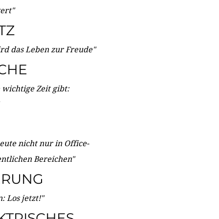
wert"
TZ
ird das Leben zur Freude"
ICHE
wichtige Zeit gibt:
ute nicht nur in Office-
entlichen Bereichen"
ERUNG
 Los jetzt!"
KTRISCHES