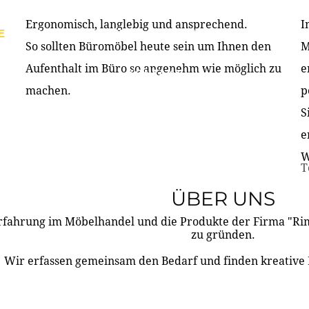
Ergonomisch, langlebig und ansprechend.
I
E
PRODUKTE
ÜBER UNS
PARTNER & REFERE
So sollten Büromöbel heute sein um Ihnen den
M
Aufenthalt im Büro so angenehm wie möglich zu
e
KONTAKT
machen.
p
S
e
W
T
ÜBER UNS
rfahrung im Möbelhandel und die Produkte der Firma "R
zu gründen.
Wir erfassen gemeinsam den Bedarf und finden kreative 