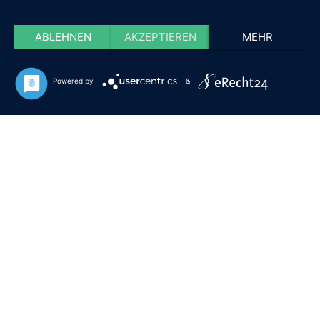
ABLEHNEN
AKZEPTIEREN
MEHR
Powered by
&