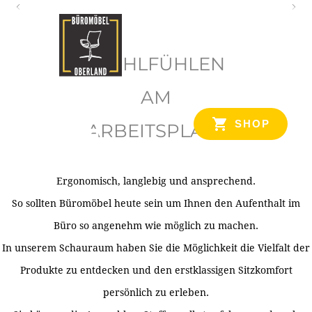
O
b
WOHLFÜHLEN
e
r
AM
l
SHOP
ARBEITSPLATZ
a
n
d
Ergonomisch, langlebig und ansprechend.
Ihr Spezialist für Büroausstattung im Tiroler Oberland
So sollten Büromöbel heute sein um Ihnen den Aufenthalt im
Büro so angenehm wie möglich zu machen.
In unserem Schauraum haben Sie die Möglichkeit die Vielfalt der
Produkte zu entdecken und den erstklassigen Sitzkomfort
persönlich zu erleben.