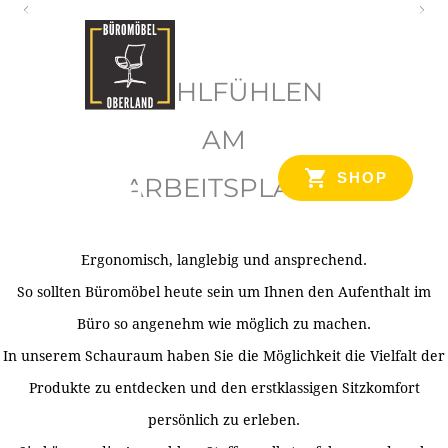
O
b
WOHLFÜHLEN
e
r
AM
l
SHOP
ARBEITSPLATZ
a
n
d
Ergonomisch, langlebig und ansprechend.
Ihr Spezialist für Büroausstattung im Tiroler Oberland
So sollten Büromöbel heute sein um Ihnen den Aufenthalt im
Büro so angenehm wie möglich zu machen.
In unserem Schauraum haben Sie die Möglichkeit die Vielfalt der
Produkte zu entdecken und den erstklassigen Sitzkomfort
persönlich zu erleben.