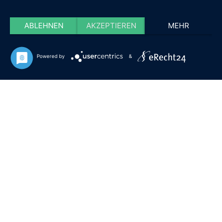
ABLEHNEN
AKZEPTIEREN
MEHR
Powered by
&