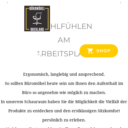
O
b
WOHLFÜHLEN
e
r
AM
l
SHOP
ARBEITSPLATZ
a
n
d
Ergonomisch, langlebig und ansprechend.
Ihr Spezialist für Büroausstattung im Tiroler Oberland
So sollten Büromöbel heute sein um Ihnen den Aufenthalt im
Büro so angenehm wie möglich zu machen.
In unserem Schauraum haben Sie die Möglichkeit die Vielfalt der
Produkte zu entdecken und den erstklassigen Sitzkomfort
persönlich zu erleben.