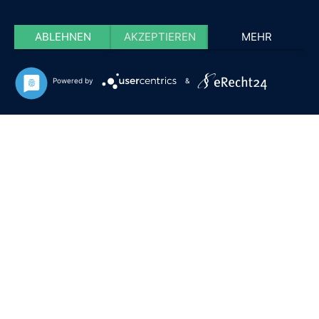
ABLEHNEN
AKZEPTIEREN
MEHR
Powered by
&