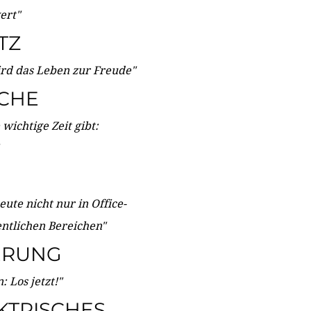
wert"
TZ
ird das Leben zur Freude"
ICHE
wichtige Zeit gibt:
ute nicht nur in Office-
entlichen Bereichen"
ERUNG
 Los jetzt!"
KTRISCHES