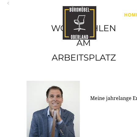
Oberland
HOM
Ihr Spezialist für Büroausstattung im Tiroler Oberland
WOHLFÜHLEN
AM
ARBEITSPLATZ
Meine jahrelange E