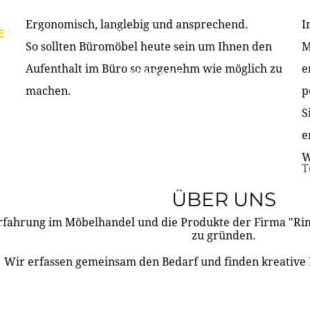
Ergonomisch, langlebig und ansprechend.
I
E
PRODUKTE
ÜBER UNS
PARTNER & REFERE
So sollten Büromöbel heute sein um Ihnen den
M
Aufenthalt im Büro so angenehm wie möglich zu
e
KONTAKT
machen.
p
S
e
W
T
ÜBER UNS
rfahrung im Möbelhandel und die Produkte der Firma "R
zu gründen.
Wir erfassen gemeinsam den Bedarf und finden kreative 