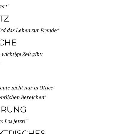
wert"
TZ
ird das Leben zur Freude"
ICHE
wichtige Zeit gibt:
ute nicht nur in Office-
entlichen Bereichen"
ERUNG
 Los jetzt!"
KTRISCHES