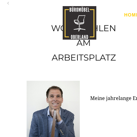
Oberland
HOM
Ihr Spezialist für Büroausstattung im Tiroler Oberland
WOHLFÜHLEN
AM
ARBEITSPLATZ
Meine jahrelange E