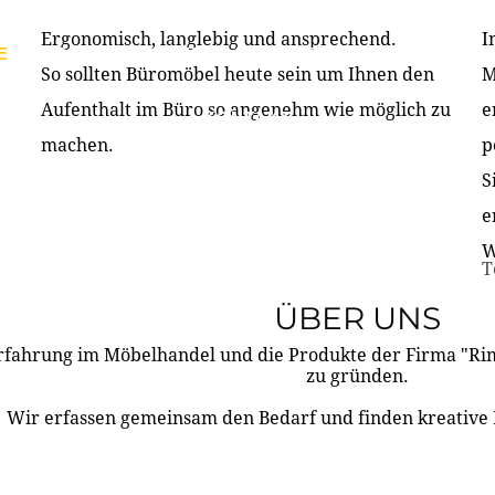
Ergonomisch, langlebig und ansprechend.
I
E
PRODUKTE
ÜBER UNS
PARTNER & REFERE
So sollten Büromöbel heute sein um Ihnen den
M
Aufenthalt im Büro so angenehm wie möglich zu
e
KONTAKT
machen.
p
S
e
W
T
ÜBER UNS
rfahrung im Möbelhandel und die Produkte der Firma "R
zu gründen.
Wir erfassen gemeinsam den Bedarf und finden kreative 