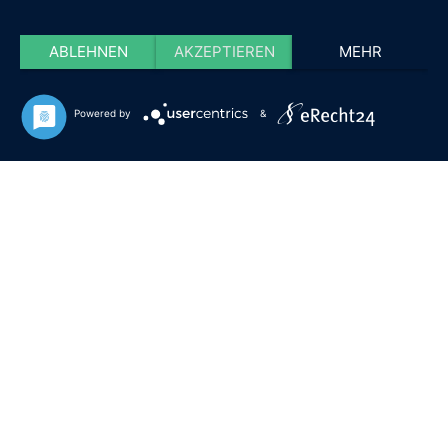
ABLEHNEN
AKZEPTIEREN
MEHR
Powered by
&