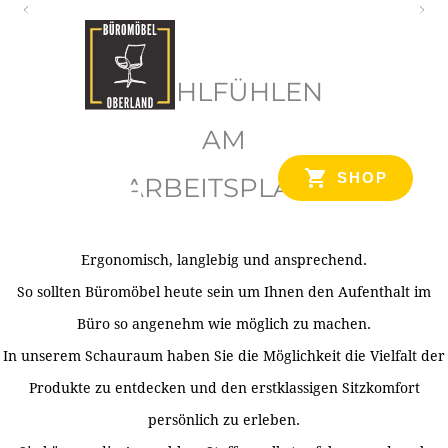
O
b
WOHLFÜHLEN
e
r
AM
l
SHOP
ARBEITSPLATZ
a
n
d
Ergonomisch, langlebig und ansprechend.
Ihr Spezialist für Büroausstattung im Tiroler Oberland
So sollten Büromöbel heute sein um Ihnen den Aufenthalt im
Büro so angenehm wie möglich zu machen.
In unserem Schauraum haben Sie die Möglichkeit die Vielfalt der
Produkte zu entdecken und den erstklassigen Sitzkomfort
persönlich zu erleben.