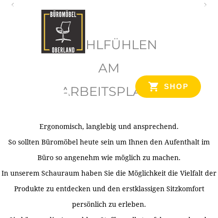
O
b
WOHLFÜHLEN
e
r
AM
l
SHOP
ARBEITSPLATZ
a
n
d
Ergonomisch, langlebig und ansprechend.
Ihr Spezialist für Büroausstattung im Tiroler Oberland
So sollten Büromöbel heute sein um Ihnen den Aufenthalt im
Büro so angenehm wie möglich zu machen.
In unserem Schauraum haben Sie die Möglichkeit die Vielfalt der
Produkte zu entdecken und den erstklassigen Sitzkomfort
persönlich zu erleben.