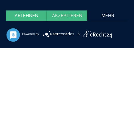
ABLEHNEN
AKZEPTIEREN
MEHR
Powered by
&