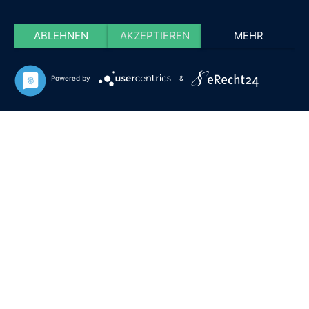
ABLEHNEN
AKZEPTIEREN
MEHR
Powered by
&