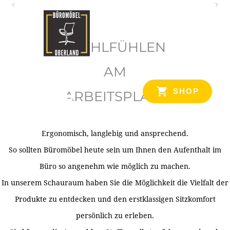
O
b
WOHLFÜHLEN
e
r
AM
l
SHOP
ARBEITSPLATZ
a
n
d
Ergonomisch, langlebig und ansprechend.
Ihr Spezialist für Büroausstattung im Tiroler Oberland
So sollten Büromöbel heute sein um Ihnen den Aufenthalt im
Büro so angenehm wie möglich zu machen.
In unserem Schauraum haben Sie die Möglichkeit die Vielfalt der
Produkte zu entdecken und den erstklassigen Sitzkomfort
persönlich zu erleben.