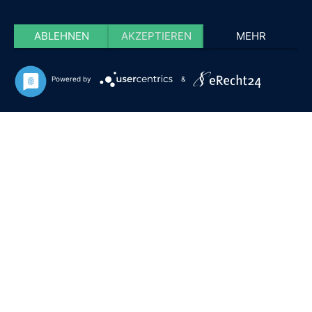
ABLEHNEN
AKZEPTIEREN
MEHR
Powered by
&