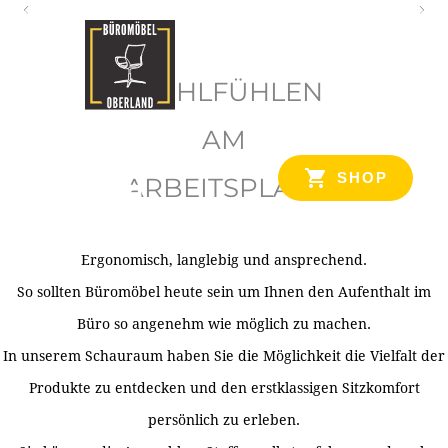
O
b
WOHLFÜHLEN
e
r
AM
l
SHOP
ARBEITSPLATZ
a
n
d
Ergonomisch, langlebig und ansprechend.
Ihr Spezialist für Büroausstattung im Tiroler Oberland
So sollten Büromöbel heute sein um Ihnen den Aufenthalt im
Büro so angenehm wie möglich zu machen.
In unserem Schauraum haben Sie die Möglichkeit die Vielfalt der
Produkte zu entdecken und den erstklassigen Sitzkomfort
persönlich zu erleben.