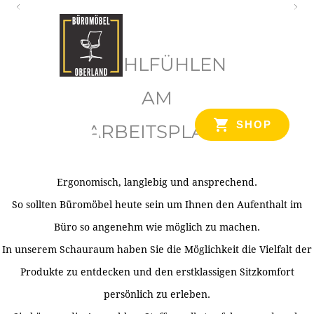
O
b
WOHLFÜHLEN
e
r
AM
l
SHOP
ARBEITSPLATZ
a
n
d
Ergonomisch, langlebig und ansprechend.
Ihr Spezialist für Büroausstattung im Tiroler Oberland
So sollten Büromöbel heute sein um Ihnen den Aufenthalt im
Büro so angenehm wie möglich zu machen.
In unserem Schauraum haben Sie die Möglichkeit die Vielfalt der
Produkte zu entdecken und den erstklassigen Sitzkomfort
persönlich zu erleben.