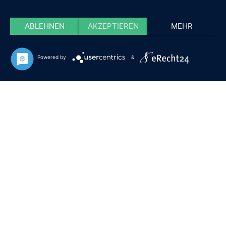
ABLEHNEN
AKZEPTIEREN
MEHR
Powered by
&