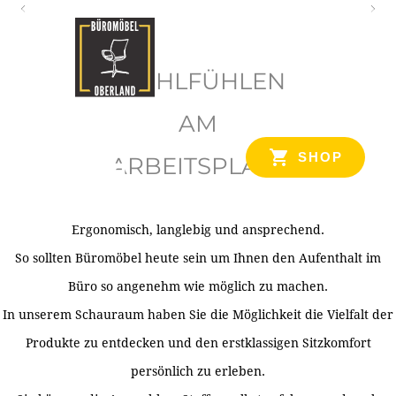
O
b
WOHLFÜHLEN
e
r
AM
l
SHOP
ARBEITSPLATZ
a
n
d
Ergonomisch, langlebig und ansprechend.
Ihr Spezialist für Büroausstattung im Tiroler Oberland
So sollten Büromöbel heute sein um Ihnen den Aufenthalt im
Büro so angenehm wie möglich zu machen.
In unserem Schauraum haben Sie die Möglichkeit die Vielfalt der
Produkte zu entdecken und den erstklassigen Sitzkomfort
persönlich zu erleben.