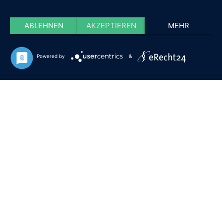
ABLEHNEN
AKZEPTIEREN
MEHR
Powered by
&