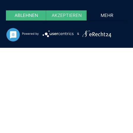
ABLEHNEN
AKZEPTIEREN
MEHR
Powered by
&