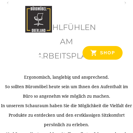
O
b
WOHLFÜHLEN
e
r
AM
l
SHOP
ARBEITSPLATZ
a
n
d
Ergonomisch, langlebig und ansprechend.
Ihr Spezialist für Büroausstattung im Tiroler Oberland
So sollten Büromöbel heute sein um Ihnen den Aufenthalt im
Büro so angenehm wie möglich zu machen.
In unserem Schauraum haben Sie die Möglichkeit die Vielfalt der
Produkte zu entdecken und den erstklassigen Sitzkomfort
persönlich zu erleben.