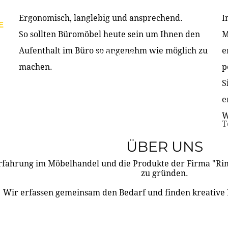
Ergonomisch, langlebig und ansprechend.
I
E
PRODUKTE
ÜBER UNS
PARTNER & REFERE
So sollten Büromöbel heute sein um Ihnen den
M
Aufenthalt im Büro so angenehm wie möglich zu
e
KONTAKT
machen.
p
S
e
W
T
ÜBER UNS
rfahrung im Möbelhandel und die Produkte der Firma "R
zu gründen.
Wir erfassen gemeinsam den Bedarf und finden kreative 