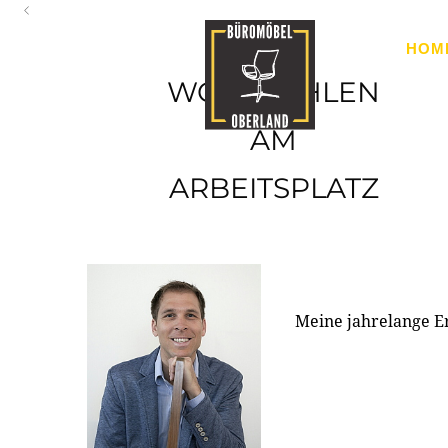
Oberland
HOM
Ihr Spezialist für Büroausstattung im Tiroler Oberland
WOHLFÜHLEN
AM
ARBEITSPLATZ
Meine jahrelange E