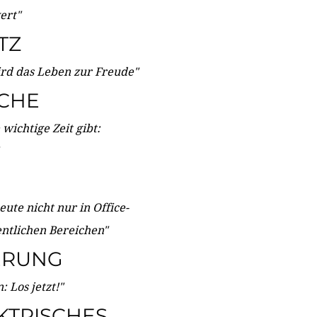
wert"
TZ
ird das Leben zur Freude"
ICHE
wichtige Zeit gibt:
ute nicht nur in Office-
entlichen Bereichen"
ERUNG
 Los jetzt!"
KTRISCHES